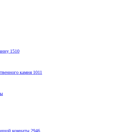
анну
1510
твенного камня
1011
ты
анной комнаты
2946