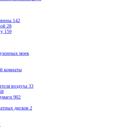
овины
142
ной
28
ту
159
кухонных моек
ой комнаты
теля воздуха
33
58
бумаги
902
ватных дисков
2
1