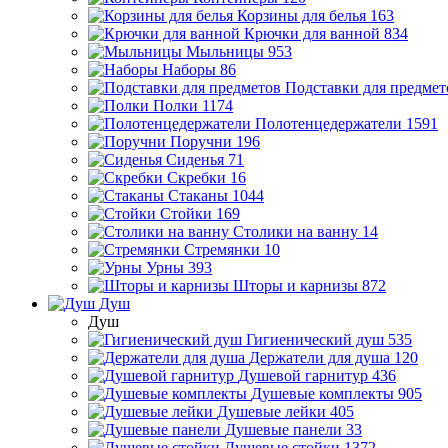
Корзины для белья
163
Крючки для ванной
834
Мыльницы
953
Наборы
86
Подставки для предмет
Полки
1174
Полотенцедержатели
1591
Поручни
196
Сиденья
71
Скребки
16
Стаканы
1044
Стойки
169
Столики на ванну
14
Стремянки
10
Урны
393
Шторы и карнизы
872
Душ
Душ
Гигиенический душ
535
Держатели для душа
120
Душевой гарнитур
436
Душевые комплекты
905
Душевые лейки
405
Душевые панели
33
Душевые стойки
1372