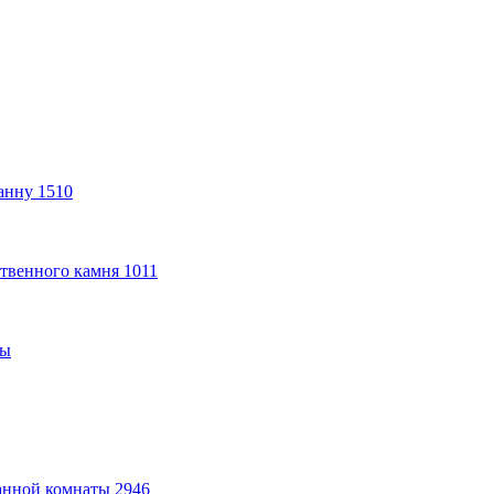
анну
1510
твенного камня
1011
ты
анной комнаты
2946