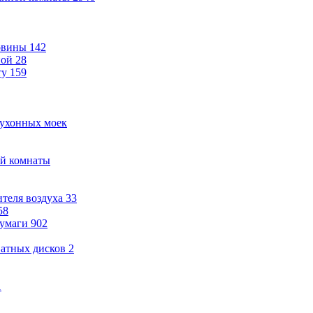
овины
142
ной
28
ту
159
кухонных моек
ой комнаты
теля воздуха
33
58
бумаги
902
ватных дисков
2
1