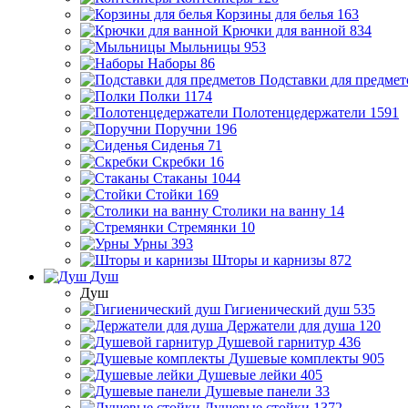
Корзины для белья
163
Крючки для ванной
834
Мыльницы
953
Наборы
86
Подставки для предмет
Полки
1174
Полотенцедержатели
1591
Поручни
196
Сиденья
71
Скребки
16
Стаканы
1044
Стойки
169
Столики на ванну
14
Стремянки
10
Урны
393
Шторы и карнизы
872
Душ
Душ
Гигиенический душ
535
Держатели для душа
120
Душевой гарнитур
436
Душевые комплекты
905
Душевые лейки
405
Душевые панели
33
Душевые стойки
1372