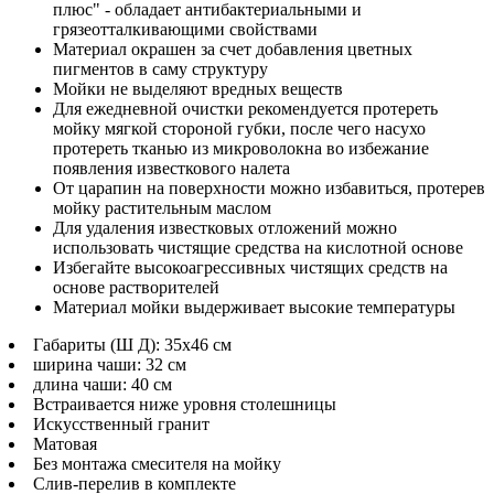
плюс" - обладает антибактериальными и
грязеотталкивающими свойствами
Материал окрашен за счет добавления цветных
пигментов в саму структуру
Мойки не выделяют вредных веществ
Для ежедневной очистки рекомендуется протереть
мойку мягкой стороной губки, после чего насухо
протереть тканью из микроволокна во избежание
появления известкового налета
От царапин на поверхности можно избавиться, протерев
мойку растительным маслом
Для удаления известковых отложений можно
использовать чистящие средства на кислотной основе
Избегайте высокоагрессивных чистящих средств на
основе растворителей
Материал мойки выдерживает высокие температуры
Габариты (Ш Д): 35x46 см
ширина чаши: 32 см
длина чаши: 40 см
Встраивается ниже уровня столешницы
Искусственный гранит
Матовая
Без монтажа смесителя на мойку
Слив-перелив в комплекте