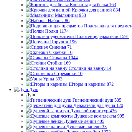
Корзины для белья
163
Крючки для ванной
834
Мыльницы
953
Наборы
86
Подставки для предмет
Полки
1174
Полотенцедержатели
1591
Поручни
196
Сиденья
71
Скребки
16
Стаканы
1044
Стойки
169
Столики на ванну
14
Стремянки
10
Урны
393
Шторы и карнизы
872
Душ
Душ
Гигиенический душ
535
Держатели для душа
120
Душевой гарнитур
436
Душевые комплекты
905
Душевые лейки
405
Душевые панели
33
Душевые стойки
1372