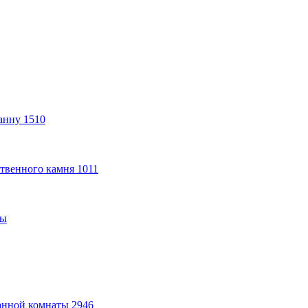
анну
1510
твенного камня
1011
ты
анной комнаты
2946