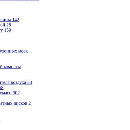
овины
142
ной
28
ту
159
кухонных моек
ой комнаты
теля воздуха
33
58
бумаги
902
ватных дисков
2
1