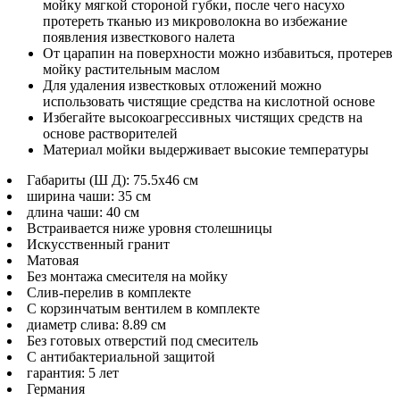
мойку мягкой стороной губки, после чего насухо
протереть тканью из микроволокна во избежание
появления известкового налета
От царапин на поверхности можно избавиться, протерев
мойку растительным маслом
Для удаления известковых отложений можно
использовать чистящие средства на кислотной основе
Избегайте высокоагрессивных чистящих средств на
основе растворителей
Материал мойки выдерживает высокие температуры
Габариты (Ш Д): 75.5x46 см
ширина чаши: 35 см
длина чаши: 40 см
Встраивается ниже уровня столешницы
Искусственный гранит
Матовая
Без монтажа смесителя на мойку
Слив-перелив в комплекте
С корзинчатым вентилем в комплекте
диаметр слива: 8.89 см
Без готовых отверстий под смеситель
С антибактериальной защитой
гарантия: 5 лет
Германия