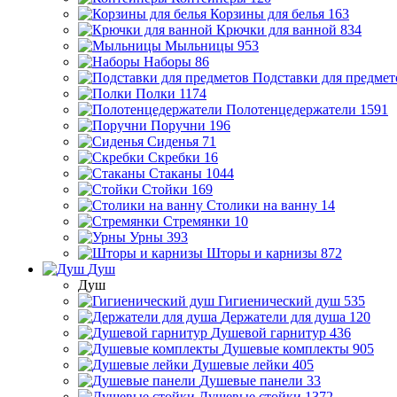
Корзины для белья
163
Крючки для ванной
834
Мыльницы
953
Наборы
86
Подставки для предмет
Полки
1174
Полотенцедержатели
1591
Поручни
196
Сиденья
71
Скребки
16
Стаканы
1044
Стойки
169
Столики на ванну
14
Стремянки
10
Урны
393
Шторы и карнизы
872
Душ
Душ
Гигиенический душ
535
Держатели для душа
120
Душевой гарнитур
436
Душевые комплекты
905
Душевые лейки
405
Душевые панели
33
Душевые стойки
1372