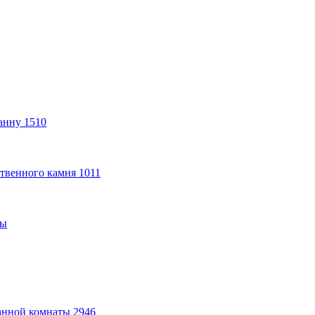
анну
1510
твенного камня
1011
ты
анной комнаты
2946