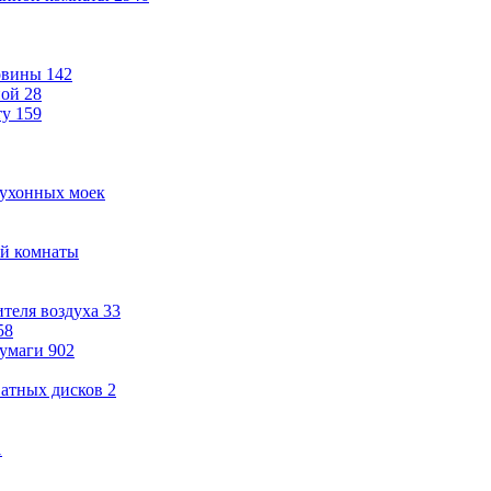
овины
142
ной
28
ту
159
кухонных моек
ой комнаты
теля воздуха
33
58
бумаги
902
ватных дисков
2
1