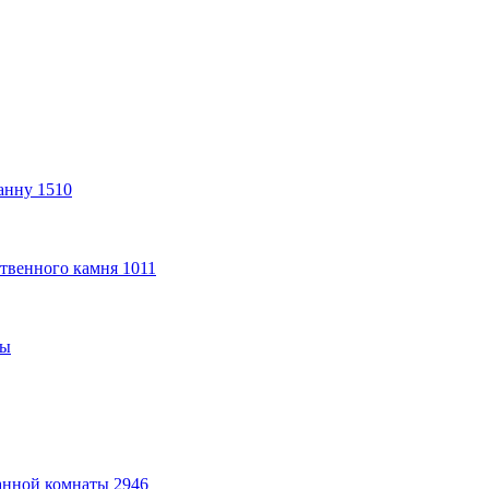
анну
1510
твенного камня
1011
ты
анной комнаты
2946