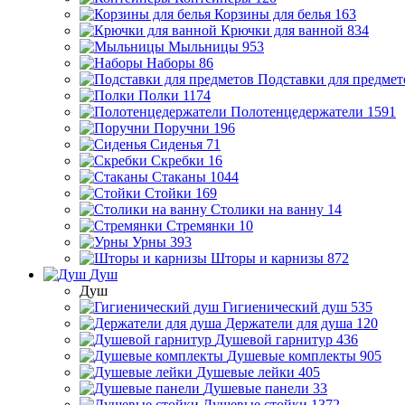
Корзины для белья
163
Крючки для ванной
834
Мыльницы
953
Наборы
86
Подставки для предмет
Полки
1174
Полотенцедержатели
1591
Поручни
196
Сиденья
71
Скребки
16
Стаканы
1044
Стойки
169
Столики на ванну
14
Стремянки
10
Урны
393
Шторы и карнизы
872
Душ
Душ
Гигиенический душ
535
Держатели для душа
120
Душевой гарнитур
436
Душевые комплекты
905
Душевые лейки
405
Душевые панели
33
Душевые стойки
1372