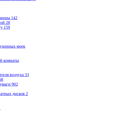
овины
142
ной
28
ту
159
кухонных моек
ой комнаты
теля воздуха
33
58
бумаги
902
ватных дисков
2
1