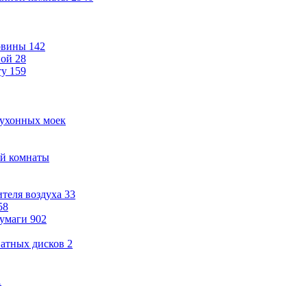
овины
142
ной
28
ту
159
кухонных моек
ой комнаты
теля воздуха
33
58
бумаги
902
ватных дисков
2
1