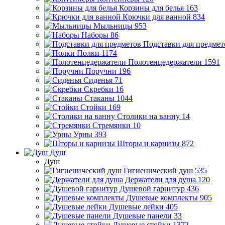
Корзины для белья
163
Крючки для ванной
834
Мыльницы
953
Наборы
86
Подставки для предмет
Полки
1174
Полотенцедержатели
1591
Поручни
196
Сиденья
71
Скребки
16
Стаканы
1044
Стойки
169
Столики на ванну
14
Стремянки
10
Урны
393
Шторы и карнизы
872
Душ
Душ
Гигиенический душ
535
Держатели для душа
120
Душевой гарнитур
436
Душевые комплекты
905
Душевые лейки
405
Душевые панели
33
Душевые стойки
1372