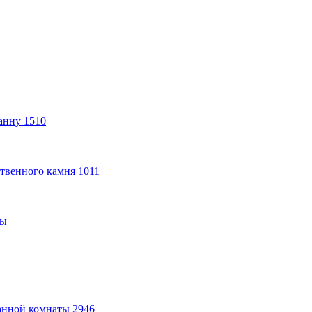
анну
1510
твенного камня
1011
ты
анной комнаты
2946