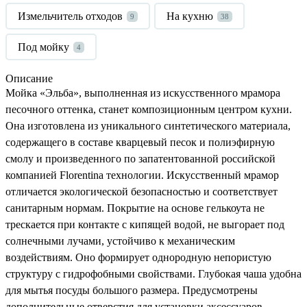
Измельчитель отходов
На кухню
9
38
Под мойку
4
Описание
Мойка «Эльба», выполненная из искусственного мрамора
песочного оттенка, станет композиционным центром кухни.
Она изготовлена из уникального синтетического материала,
содержащего в составе кварцевый песок и полиэфирную
смолу и произведенного по запатентованной российской
компанией
Florentina
технологии. Искусственный мрамор
отличается экологической безопасностью и соответствует
санитарным нормам. Покрытие на основе гелькоута не
трескается при контакте с кипящей водой, не выгорает под
солнечными лучами, устойчиво к механическим
воздействиям. Оно формирует однородную непористую
структуру с гидрофобными свойствами. Глубокая чаша удобна
для мытья посуды большого размера. Предусмотрены
дополнительные отверстия для установки аксессуаров.