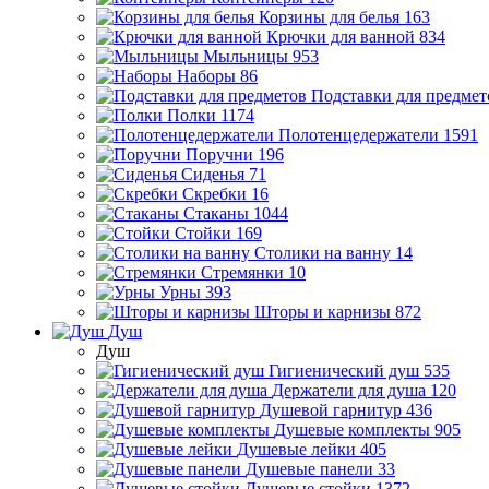
Корзины для белья
163
Крючки для ванной
834
Мыльницы
953
Наборы
86
Подставки для предмет
Полки
1174
Полотенцедержатели
1591
Поручни
196
Сиденья
71
Скребки
16
Стаканы
1044
Стойки
169
Столики на ванну
14
Стремянки
10
Урны
393
Шторы и карнизы
872
Душ
Душ
Гигиенический душ
535
Держатели для душа
120
Душевой гарнитур
436
Душевые комплекты
905
Душевые лейки
405
Душевые панели
33
Душевые стойки
1372