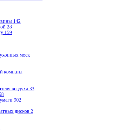
овины
142
ной
28
ту
159
кухонных моек
ой комнаты
теля воздуха
33
58
бумаги
902
ватных дисков
2
1