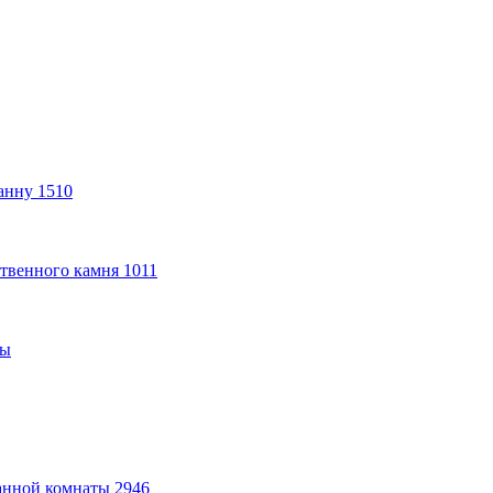
анну
1510
твенного камня
1011
ты
анной комнаты
2946