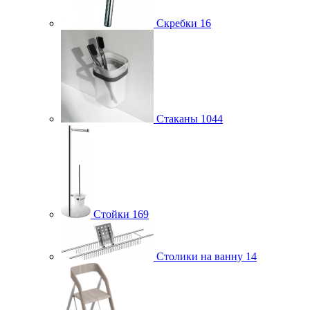
Скребки
16
Стаканы
1044
Стойки
169
Столики на ванну
14