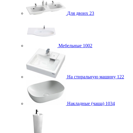
Для двоих
23
Мебельные
1002
На стиральную машину
122
Накладные (чаша)
1034