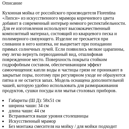
Описание
Кухонная мойка от российского производителя
Florentina
«Липси» из искусственного мрамора коричневого цвета
добавит в современный интерьер немного респектабельности.
Для ее изготовления используют высококачественный
композитный материал, состоящий из кварцевого песка и
полимерного связующего. Изделие не трескается при
сливании в него кипятка, не выцветает при попадании
прямых солнечных лучей. Если появились мелкие царапины,
ему легко вернуть первозданный вид, отшлифовав
поврежденное место. Поверхность покрыта стойким
гидрофобным составом, обеспечивающим эффект
самоочищения: капли воды и частицы грязи не проникают в
закрытые поры, поэтому при регулярном уходе не образуются
пятна и не остается запах. Модель оснащена дополнительной
чашей, которую удобно использовать для размораживания
продуктов, сушки посуды или мытья столовых приборов.
Габариты (Ш Д): 58x51 см
ширина чаши: 34 см
длина чаши: 44 см
Встраивается выше уровня столешницы
Искусственный мрамор
Без монтажа смесителя на мойку / для мойки подходит