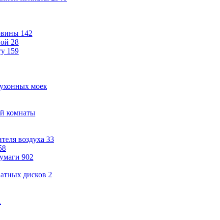
овины
142
ной
28
ту
159
кухонных моек
ой комнаты
теля воздуха
33
58
бумаги
902
ватных дисков
2
1