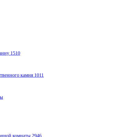
анну
1510
твенного камня
1011
ты
анной комнаты
2946