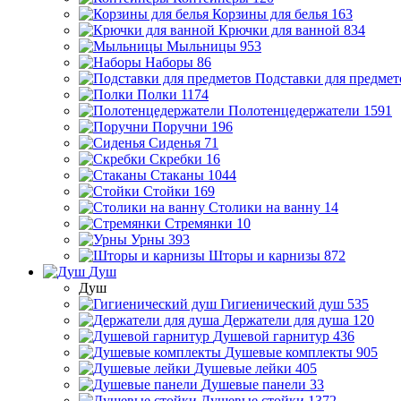
Корзины для белья
163
Крючки для ванной
834
Мыльницы
953
Наборы
86
Подставки для предмет
Полки
1174
Полотенцедержатели
1591
Поручни
196
Сиденья
71
Скребки
16
Стаканы
1044
Стойки
169
Столики на ванну
14
Стремянки
10
Урны
393
Шторы и карнизы
872
Душ
Душ
Гигиенический душ
535
Держатели для душа
120
Душевой гарнитур
436
Душевые комплекты
905
Душевые лейки
405
Душевые панели
33
Душевые стойки
1372