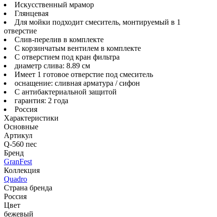
Искусственный мрамор
Глянцевая
Для мойки подходит смеситель, монтируемый в 1
отверстие
Слив-перелив в комплекте
С корзинчатым вентилем в комплекте
С отверстием под кран фильтра
диаметр слива: 8.89 см
Имеет 1 готовое отверстие под смеситель
оснащение: сливная арматура / сифон
С антибактериальной защитой
гарантия: 2 года
Россия
Характеристики
Основные
Артикул
Q-560 пес
Бренд
GranFest
Коллекция
Quadro
Страна бренда
Россия
Цвет
бежевый