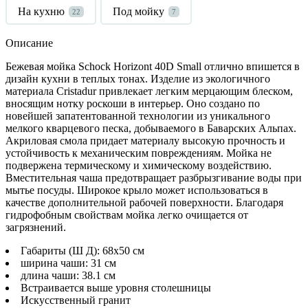
На кухню
Под мойку
22
7
Описание
Бежевая мойка
Schock
Horizont
40
D
Small
отлично впишется в
дизайн кухни в теплых тонах. Изделие из экологичного
материала
Cristadur
привлекает легким мерцающим блеском,
вносящим нотку роскоши в интерьер. Оно создано по
новейшей запатентованной технологии из уникального
мелкого кварцевого песка, добываемого в Баварских Альпах.
Акриловая смола придает материалу высокую прочность и
устойчивость к механическим повреждениям. Мойка не
подвержена термическому и химическому воздействию.
Вместительная чаша предотвращает разбрызгивание воды при
мытье посуды. Широкое крыло может использоваться в
качестве дополнительной рабочей поверхности. Благодаря
гидрофобным свойствам мойка легко очищается от
загрязнений.
Габариты (Ш Д): 68x50 см
ширина чаши: 31 см
длина чаши: 38.1 см
Встраивается выше уровня столешницы
Искусственный гранит