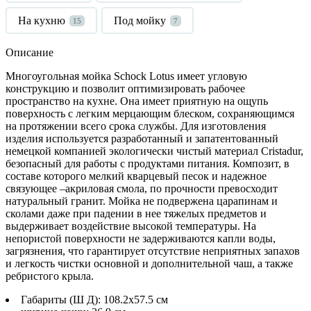
На кухню
Под мойку
15
7
Описание
Многоугольная мойка
Schock
Lotus
имеет угловую
конструкцию и позволит оптимизировать рабочее
пространство
на кухне
. Она имеет приятную на ощупь
поверхность с легким мерцающим блеском, сохраняющимся
на протяжении всего срока службы. Для изготовления
изделия используется разработанный и запатентованный
немецкой компанией экологически чистый материал
Cristadur
,
безопасный для работы с продуктами питания. Композит, в
составе которого мелкий кварцевый песок и надежное
связующее –акриловая смола, по прочности превосходит
натуральный гранит. Мойка не подвержена царапинам и
сколами даже при падении в нее тяжелых предметов и
выдерживает воздействие высокой температуры. На
непористой поверхности не задерживаются капли воды,
загрязнения, что гарантирует отсутствие неприятных запахов
и легкость чистки основной и дополнительной чаш, а также
ребристого крыла.
Габариты (Ш Д): 108.2x57.5 см