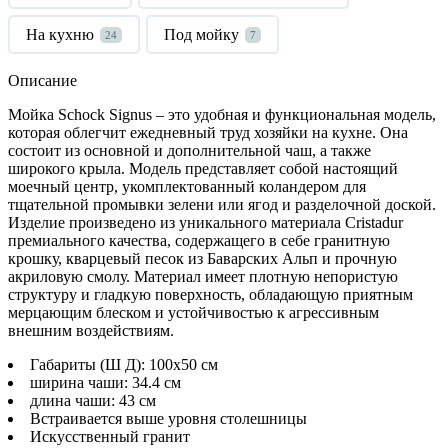
На кухню
Под мойку
24
7
Описание
Мойка
Schock
Signus
– это удобная и функциональная модель,
которая облегчит ежедневный труд хозяйки на кухне. Она
состоит из основной и дополнительной чаш, а также
широкого крыла. Модель представляет собой настоящий
моечный центр, укомплектованный коландером для
тщательной промывки зелени или ягод и разделочной доской.
Изделие произведено из уникального материала
Cristadur
премиального качества, содержащего в себе гранитную
крошку, кварцевый песок из Баварских Альп и прочную
акриловую смолу. Материал имеет плотную непористую
структуру и гладкую поверхность, обладающую приятным
мерцающим блеском и устойчивостью к агрессивным
внешним воздействиям.
Габариты (Ш Д): 100x50 см
ширина чаши: 34.4 см
длина чаши: 43 см
Встраивается выше уровня столешницы
Искусственный гранит