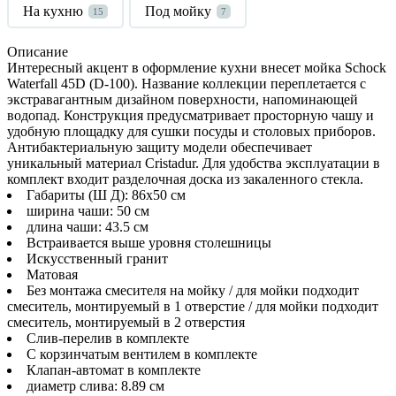
На кухню
Под мойку
15
7
Описание
Интересный акцент в оформление кухни внесет мойка Schock
Waterfall 45D (D-100). Название коллекции переплетается с
экстравагантным дизайном поверхности, напоминающей
водопад. Конструкция предусматривает просторную чашу и
удобную площадку для сушки посуды и столовых приборов.
Антибактериальную защиту модели обеспечивает
уникальный материал Cristadur. Для удобства эксплуатации в
комплект входит разделочная доска из закаленного стекла.
Габариты (Ш Д): 86x50 см
ширина чаши: 50 см
длина чаши: 43.5 см
Встраивается выше уровня столешницы
Искусственный гранит
Матовая
Без монтажа смесителя на мойку / для мойки подходит
смеситель, монтируемый в 1 отверстие / для мойки подходит
смеситель, монтируемый в 2 отверстия
Слив-перелив в комплекте
С корзинчатым вентилем в комплекте
Клапан-автомат в комплекте
диаметр слива: 8.89 см