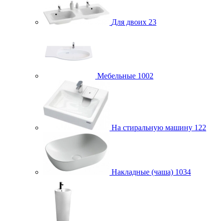
Для двоих
23
Мебельные
1002
На стиральную машину
122
Накладные (чаша)
1034