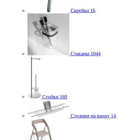
Скребки
16
Стаканы
1044
Стойки
169
Столики на ванну
14