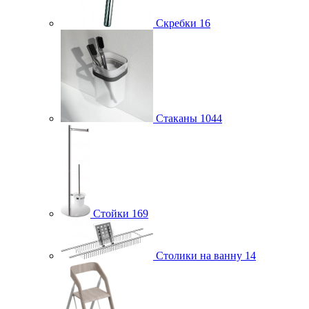
Скребки
16
Стаканы
1044
Стойки
169
Столики на ванну
14