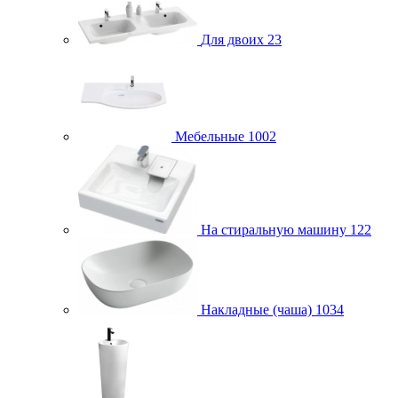
Для двоих
23
Мебельные
1002
На стиральную машину
122
Накладные (чаша)
1034