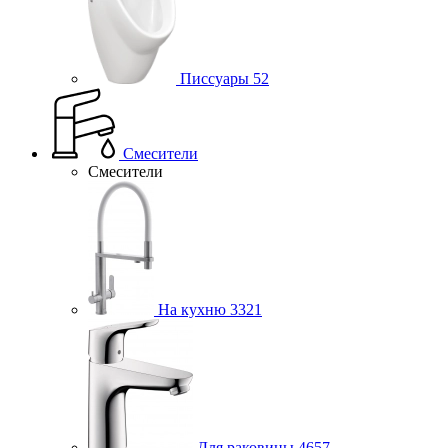
Писсуары
52
Смесители
Смесители
На кухню
3321
Для раковины
4657