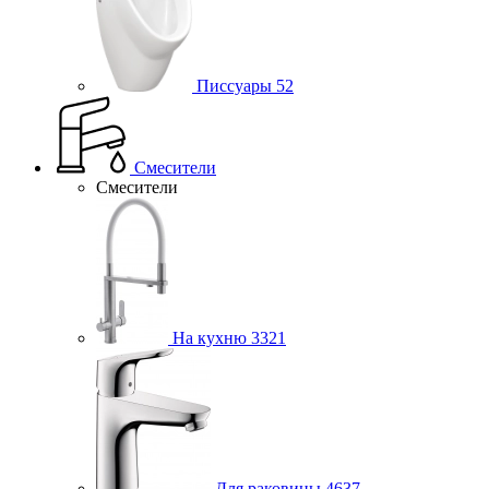
Писсуары
52
Смесители
Смесители
На кухню
3321
Для раковины
4637