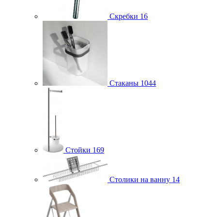
Скребки
16
Стаканы
1044
Стойки
169
Столики на ванну
14