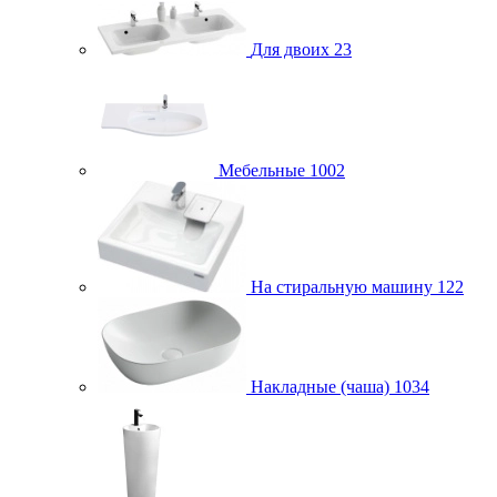
Для двоих
23
Мебельные
1002
На стиральную машину
122
Накладные (чаша)
1034