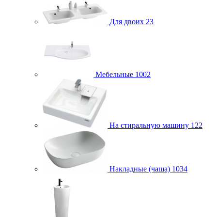
Для двоих
23
Мебельные
1002
На стиральную машину
122
Накладные (чаша)
1034