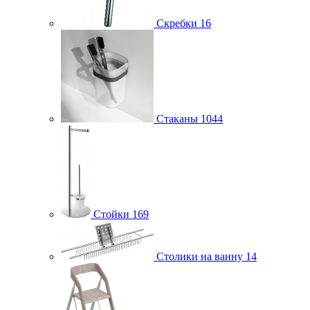
Скребки
16
Стаканы
1044
Стойки
169
Столики на ванну
14