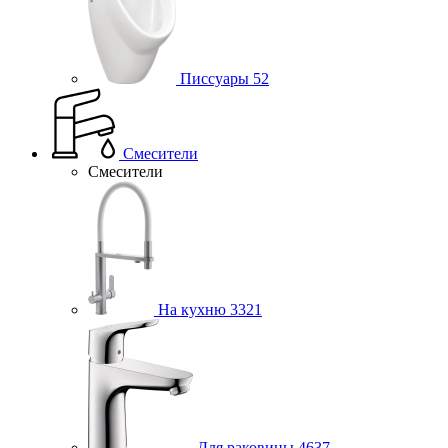
Писсуары
52
Смесители
Смесители
На кухню
3321
Для раковины
4637