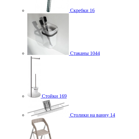
Скребки
16
Стаканы
1044
Стойки
169
Столики на ванну
14