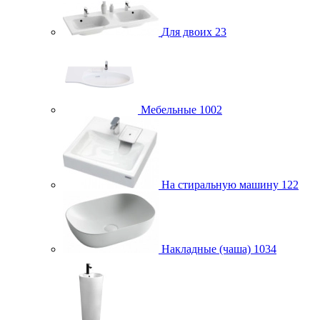
Для двоих
23
Мебельные
1002
На стиральную машину
122
Накладные (чаша)
1034