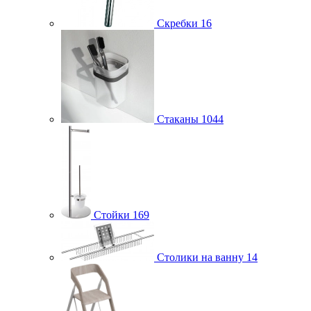
Скребки
16
Стаканы
1044
Стойки
169
Столики на ванну
14