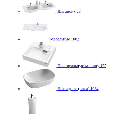
Для двоих
23
Мебельные
1002
На стиральную машину
122
Накладные (чаша)
1034