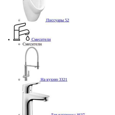
Писсуары
52
Смесители
Смесители
На кухню
3321
Для раковины
4637