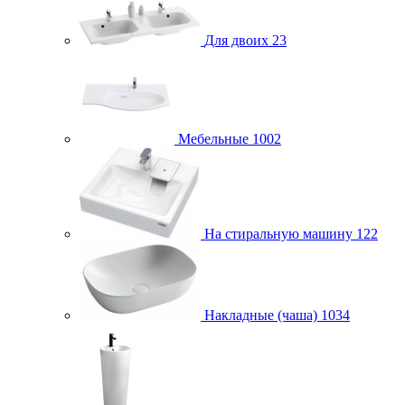
Для двоих
23
Мебельные
1002
На стиральную машину
122
Накладные (чаша)
1034