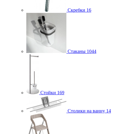
Скребки
16
Стаканы
1044
Стойки
169
Столики на ванну
14