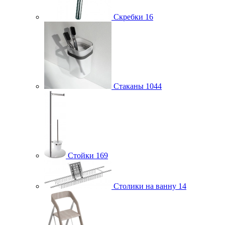
Скребки
16
Стаканы
1044
Стойки
169
Столики на ванну
14