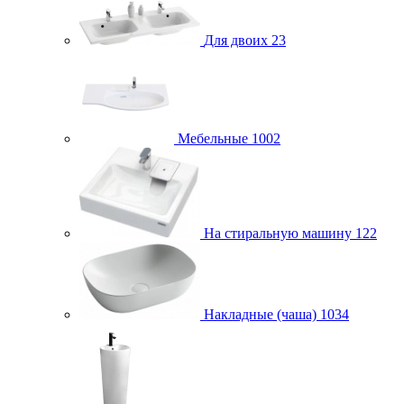
Для двоих
23
Мебельные
1002
На стиральную машину
122
Накладные (чаша)
1034