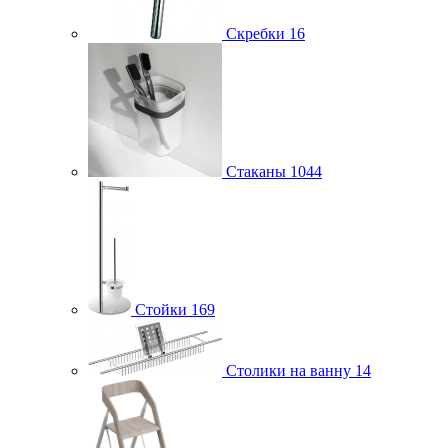
Скребки
16
Стаканы
1044
Стойки
169
Столики на ванну
14