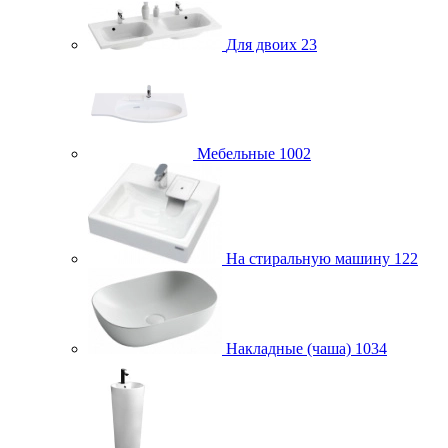
Для двоих
23
Мебельные
1002
На стиральную машину
122
Накладные (чаша)
1034