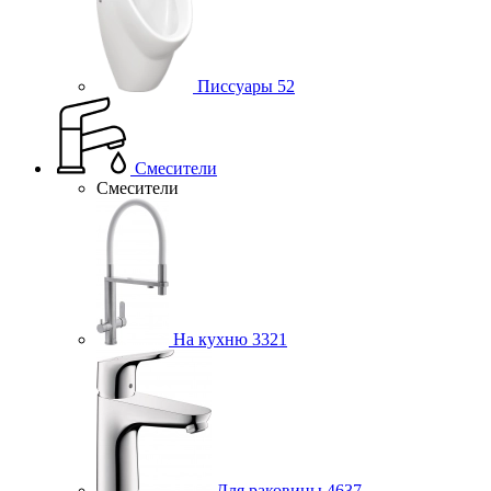
Писсуары
52
Смесители
Смесители
На кухню
3321
Для раковины
4637