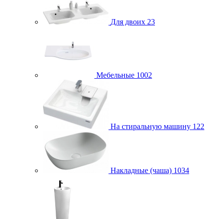
Для двоих
23
Мебельные
1002
На стиральную машину
122
Накладные (чаша)
1034