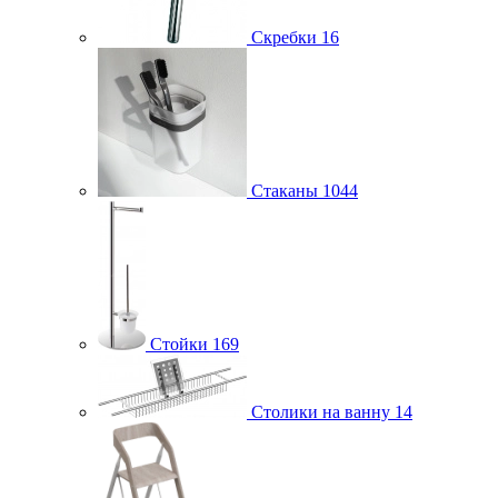
Скребки
16
Стаканы
1044
Стойки
169
Столики на ванну
14