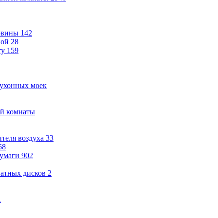
овины
142
ной
28
ту
159
кухонных моек
ой комнаты
теля воздуха
33
58
бумаги
902
ватных дисков
2
1