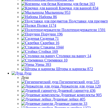
Корзины для белья
163
Крючки для ванной
834
Мыльницы
953
Наборы
86
Подставки для предмет
Полки
1174
Полотенцедержатели
1591
Поручни
196
Сиденья
71
Скребки
16
Стаканы
1044
Стойки
169
Столики на ванну
14
Стремянки
10
Урны
393
Шторы и карнизы
872
Душ
Душ
Гигиенический душ
535
Держатели для душа
120
Душевой гарнитур
436
Душевые комплекты
905
Душевые лейки
405
Душевые панели
33
Душевые стойки
1372