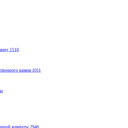
анну
1510
твенного камня
1011
ты
анной комнаты
2946