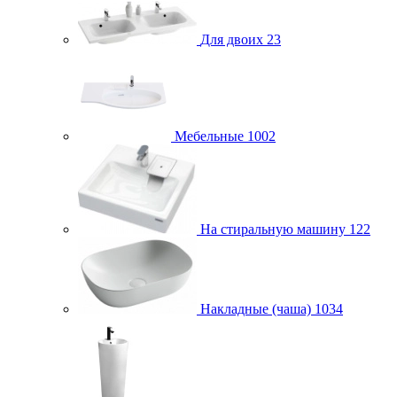
Для двоих
23
Мебельные
1002
На стиральную машину
122
Накладные (чаша)
1034