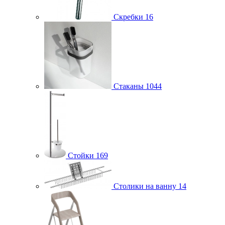
Скребки
16
Стаканы
1044
Стойки
169
Столики на ванну
14