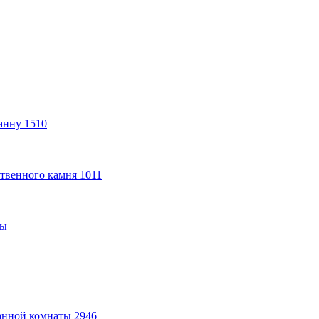
анну
1510
твенного камня
1011
ты
анной комнаты
2946