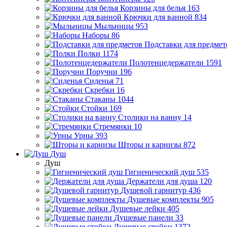
Корзины для белья
163
Крючки для ванной
834
Мыльницы
953
Наборы
86
Подставки для предмет
Полки
1174
Полотенцедержатели
1591
Поручни
196
Сиденья
71
Скребки
16
Стаканы
1044
Стойки
169
Столики на ванну
14
Стремянки
10
Урны
393
Шторы и карнизы
872
Душ
Душ
Гигиенический душ
535
Держатели для душа
120
Душевой гарнитур
436
Душевые комплекты
905
Душевые лейки
405
Душевые панели
33
Душевые стойки
1372