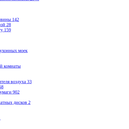
овины
142
ной
28
ту
159
кухонных моек
ой комнаты
теля воздуха
33
58
бумаги
902
ватных дисков
2
1