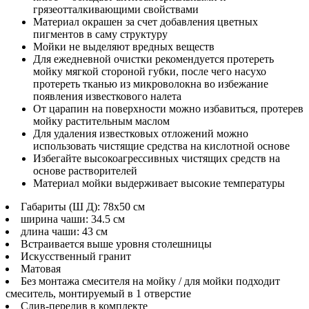
грязеотталкивающими свойствами
Материал окрашен за счет добавления цветных
пигментов в саму структуру
Мойки не выделяют вредных веществ
Для ежедневной очистки рекомендуется протереть
мойку мягкой стороной губки, после чего насухо
протереть тканью из микроволокна во избежание
появления известкового налета
От царапин на поверхности можно избавиться, протерев
мойку растительным маслом
Для удаления известковых отложений можно
использовать чистящие средства на кислотной основе
Избегайте высокоагрессивных чистящих средств на
основе растворителей
Материал мойки выдерживает высокие температуры
Габариты (Ш Д): 78x50 см
ширина чаши: 34.5 см
длина чаши: 43 см
Встраивается выше уровня столешницы
Искусственный гранит
Матовая
Без монтажа смесителя на мойку / для мойки подходит
смеситель, монтируемый в 1 отверстие
Слив-перелив в комплекте