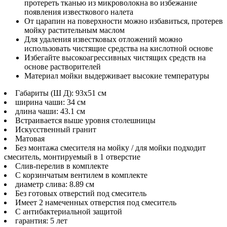
протереть тканью из микроволокна во избежание
появления известкового налета
От царапин на поверхности можно избавиться, протерев
мойку растительным маслом
Для удаления известковых отложений можно
использовать чистящие средства на кислотной основе
Избегайте высокоагрессивных чистящих средств на
основе растворителей
Материал мойки выдерживает высокие температуры
Габариты (Ш Д): 93x51 см
ширина чаши: 34 см
длина чаши: 43.1 см
Встраивается выше уровня столешницы
Искусственный гранит
Матовая
Без монтажа смесителя на мойку / для мойки подходит
смеситель, монтируемый в 1 отверстие
Слив-перелив в комплекте
С корзинчатым вентилем в комплекте
диаметр слива: 8.89 см
Без готовых отверстий под смеситель
Имеет 2 намеченных отверстия под смеситель
С антибактериальной защитой
гарантия: 5 лет