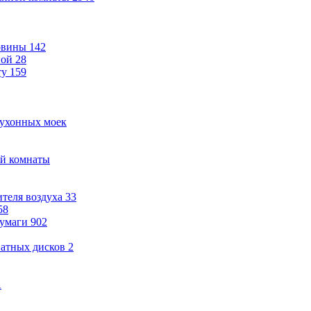
овины
142
ной
28
ту
159
кухонных моек
ой комнаты
теля воздуха
33
58
бумаги
902
ватных дисков
2
1