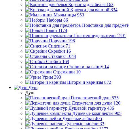
Корзины для белья
163
Крючки для ванной
834
Мыльницы
953
Наборы
86
Подставки для предмет
Полки
1174
Полотенцедержатели
1591
Поручни
196
Сиденья
71
Скребки
16
Стаканы
1044
Стойки
169
Столики на ванну
14
Стремянки
10
Урны
393
Шторы и карнизы
872
Душ
Душ
Гигиенический душ
535
Держатели для душа
120
Душевой гарнитур
436
Душевые комплекты
905
Душевые лейки
405
Душевые панели
33
Душевые стойки
1372