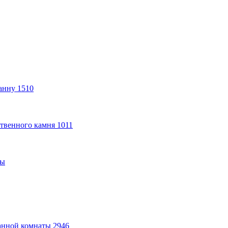
анну
1510
твенного камня
1011
ты
анной комнаты
2946