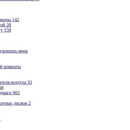
овины
142
ной
28
ту
159
кухонных моек
ой комнаты
теля воздуха
33
58
бумаги
902
ватных дисков
2
1