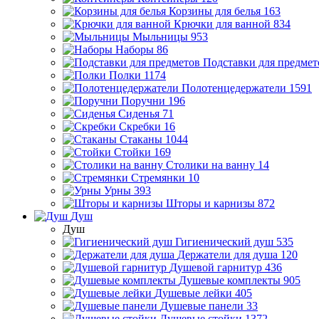
Корзины для белья
163
Крючки для ванной
834
Мыльницы
953
Наборы
86
Подставки для предмет
Полки
1174
Полотенцедержатели
1591
Поручни
196
Сиденья
71
Скребки
16
Стаканы
1044
Стойки
169
Столики на ванну
14
Стремянки
10
Урны
393
Шторы и карнизы
872
Душ
Душ
Гигиенический душ
535
Держатели для душа
120
Душевой гарнитур
436
Душевые комплекты
905
Душевые лейки
405
Душевые панели
33
Душевые стойки
1372