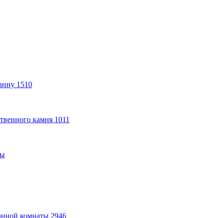
анну
1510
твенного камня
1011
ты
анной комнаты
2946