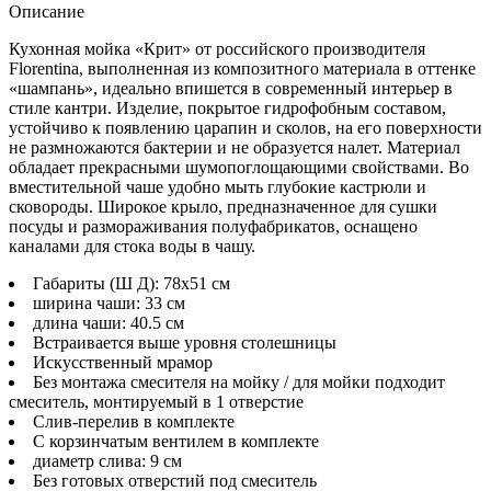
Описание
Кухонная мойка «Крит» от российского производителя
Florentina
, выполненная из композитного материала в оттенке
«шампань», идеально впишется в современный интерьер в
стиле кантри. Изделие, покрытое гидрофобным составом,
устойчиво к появлению царапин и сколов, на его поверхности
не размножаются бактерии и не образуется налет. Материал
обладает прекрасными шумопоглощающими свойствами. Во
вместительной чаше удобно мыть глубокие кастрюли и
сковороды. Широкое крыло, предназначенное для сушки
посуды и размораживания полуфабрикатов, оснащено
каналами для стока воды в чашу.
Габариты (Ш Д): 78x51 см
ширина чаши: 33 см
длина чаши: 40.5 см
Встраивается выше уровня столешницы
Искусственный мрамор
Без монтажа смесителя на мойку / для мойки подходит
смеситель, монтируемый в 1 отверстие
Слив-перелив в комплекте
С корзинчатым вентилем в комплекте
диаметр слива: 9 см
Без готовых отверстий под смеситель