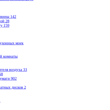
овины
142
ной
28
ту
159
кухонных моек
ой комнаты
теля воздуха
33
58
бумаги
902
ватных дисков
2
1