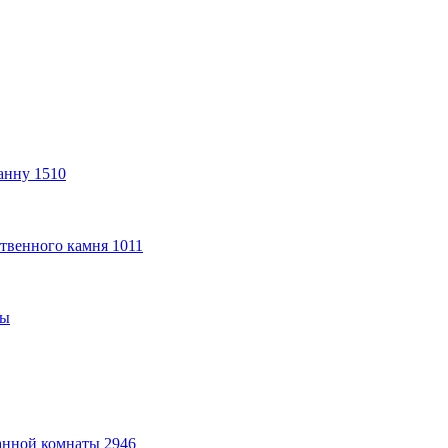
анну
1510
твенного камня
1011
ты
анной комнаты
2946