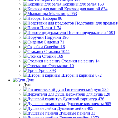
Корзины для белья
163
Крючки для ванной
834
Мыльницы
953
Наборы
86
Подставки для предмет
Полки
1174
Полотенцедержатели
1591
Поручни
196
Сиденья
71
Скребки
16
Стаканы
1044
Стойки
169
Столики на ванну
14
Стремянки
10
Урны
393
Шторы и карнизы
872
Душ
Душ
Гигиенический душ
535
Держатели для душа
120
Душевой гарнитур
436
Душевые комплекты
905
Душевые лейки
405
Душевые панели
33
Душевые стойки
1372