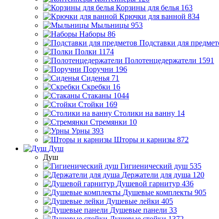
Корзины для белья
163
Крючки для ванной
834
Мыльницы
953
Наборы
86
Подставки для предмет
Полки
1174
Полотенцедержатели
1591
Поручни
196
Сиденья
71
Скребки
16
Стаканы
1044
Стойки
169
Столики на ванну
14
Стремянки
10
Урны
393
Шторы и карнизы
872
Душ
Душ
Гигиенический душ
535
Держатели для душа
120
Душевой гарнитур
436
Душевые комплекты
905
Душевые лейки
405
Душевые панели
33
Душевые стойки
1372