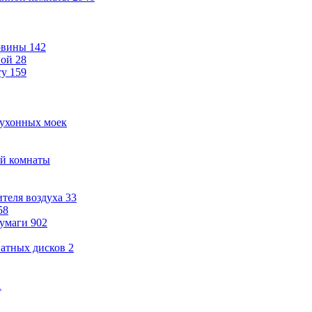
овины
142
ной
28
ту
159
кухонных моек
ой комнаты
теля воздуха
33
58
бумаги
902
ватных дисков
2
1