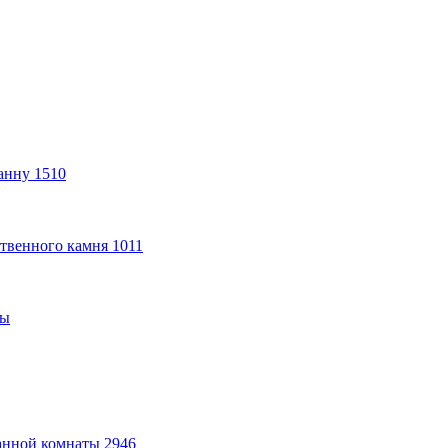
анну
1510
твенного камня
1011
ты
анной комнаты
2946