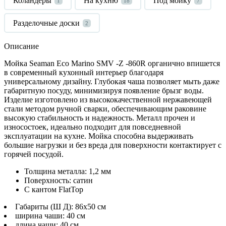
Коландеры
На кухню
Под мойку
1
18
7
Разделочные доски
2
Описание
Мойка
Seaman
Eco
Marino
SMV
-
Z
-860
R
органично впишется
в современный кухонный интерьер благодаря
универсальному дизайну. Глубокая чаша позволяет мыть даже
габаритную посуду, минимизируя появление брызг воды.
Изделие изготовлено из высококачественной нержавеющей
стали методом ручной сварки, обеспечивающим раковине
высокую стабильность и надежность. Металл прочен и
износостоек, идеально подходит для повседневной
эксплуатации на кухне. Мойка способна выдерживать
большие нагрузки и без вреда для поверхности контактирует с
горячей посудой.
Толщина металла: 1,2 мм
Поверхность: сатин
С кантом FlatTop
Габариты (Ш Д): 86x50 см
ширина чаши: 40 см
длина чаши: 40 см