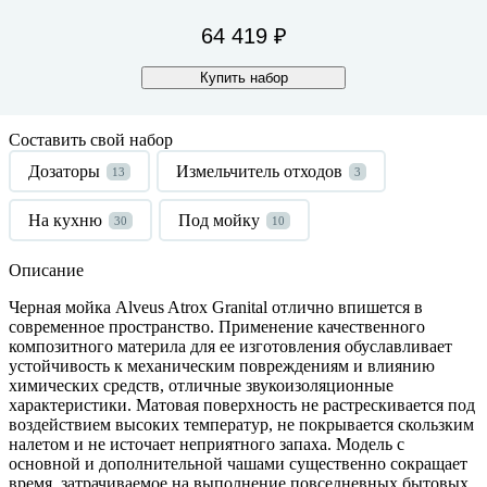
64 419 ₽
Купить набор
Составить свой набор
Дозаторы
Измельчитель отходов
13
3
На кухню
Под мойку
30
10
Описание
Черная мойка Alveus Atrox Granital отлично впишется в
современное пространство. Применение качественного
композитного материла для ее изготовления обуславливает
устойчивость к механическим повреждениям и влиянию
химических средств, отличные звукоизоляционные
характеристики. Матовая поверхность не растрескивается под
воздействием высоких температур, не покрывается скользким
налетом и не источает неприятного запаха. Модель с
основной и дополнительной чашами существенно сокращает
время, затрачиваемое на выполнение повседневных бытовых