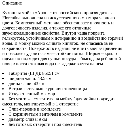
Описание
Кухонная мойка «Арона» от российского производителя
Florentina
выполнена из искусственного мрамора черного
цвета. Композитный материал обеспечивает прочность и
долговечность изделия, а также его отличные
звукоизоляционные свойства. Внутри чаша покрыта
гелькоутом, устойчивым к истиранию и воздействию горячей
воды. В мойку можно сливать кипяток, не опасаясь за ее
сохранность. Поверхность изделия не впитывает загрязнения
и позволяет удалить самые стойкие пятна. Широкое крыло
идеально подходит для сушки посуды – благодаря ребристой
поверхности стекшая вода не задерживается на нем.
Габариты (Ш Д): 86x51 см
ширина чаши: 43.5 см
длина чаши: 43 см
Встраивается выше уровня столешницы
Искусственный мрамор
Без монтажа смесителя на мойку / для мойки подходит
смеситель, монтируемый в 1 отверстие
Слив-перелив в комплекте
С корзинчатым вентилем в комплекте
диаметр слива: 9 см
Без готовых отверстий под смеситель