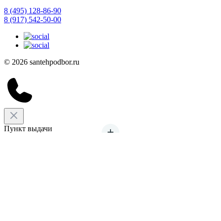
8 (495) 128-86-90
8 (917) 542-50-00
© 2026 santehpodbor.ru
Пункт выдачи
г. Москва, 41-й км МКАД ТВК «Мельница»
3-я линия Пассаж 21–22
Пн — Пт: 9 до 19
Сб — Вс: с 10 до 18
Срок хранения: 7 дней
Бесплатно