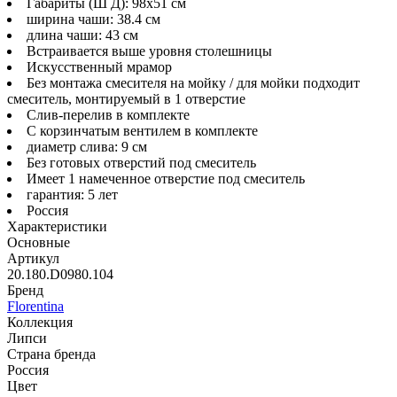
Габариты (Ш Д): 98x51 см
ширина чаши: 38.4 см
длина чаши: 43 см
Встраивается выше уровня столешницы
Искусственный мрамор
Без монтажа смесителя на мойку / для мойки подходит
смеситель, монтируемый в 1 отверстие
Слив-перелив в комплекте
С корзинчатым вентилем в комплекте
диаметр слива: 9 см
Без готовых отверстий под смеситель
Имеет 1 намеченное отверстие под смеситель
гарантия: 5 лет
Россия
Характеристики
Основные
Артикул
20.180.D0980.104
Бренд
Florentina
Коллекция
Липси
Страна бренда
Россия
Цвет