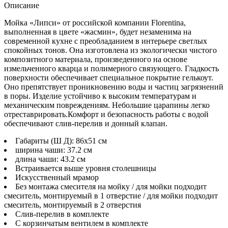
Описание
Мойка «Липси» от российской компании Florentina,
выполненная в цвете «жасмин», будет незаменима на
современной кухне с преобладанием в интерьере светлых
спокойных тонов. Она изготовлена из экологически чистого
композитного материала, произведенного на основе
измельченного кварца и полимерного связующего. Гладкость
поверхности обеспечивает специальное покрытие гелькоут.
Оно препятствует проникновению воды и частиц загрязнений
в поры. Изделие устойчиво к высоким температурам и
механическим повреждениям. Небольшие царапины легко
отреставрировать.Комфорт и безопасность работы с водой
обеспечивают слив-перелив и донный клапан.
Габариты (Ш Д): 86x51 см
ширина чаши: 37.2 см
длина чаши: 43.2 см
Встраивается выше уровня столешницы
Искусственный мрамор
Без монтажа смесителя на мойку / для мойки подходит
смеситель, монтируемый в 1 отверстие / для мойки подходит
смеситель, монтируемый в 2 отверстия
Слив-перелив в комплекте
С корзинчатым вентилем в комплекте