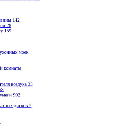
овины
142
ной
28
ту
159
кухонных моек
ой комнаты
теля воздуха
33
58
бумаги
902
ватных дисков
2
1