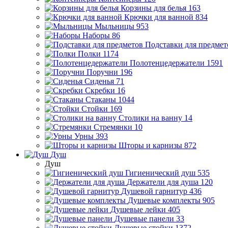
Корзины для белья
163
Крючки для ванной
834
Мыльницы
953
Наборы
86
Подставки для предмет
Полки
1174
Полотенцедержатели
1591
Поручни
196
Сиденья
71
Скребки
16
Стаканы
1044
Стойки
169
Столики на ванну
14
Стремянки
10
Урны
393
Шторы и карнизы
872
Душ
Душ
Гигиенический душ
535
Держатели для душа
120
Душевой гарнитур
436
Душевые комплекты
905
Душевые лейки
405
Душевые панели
33
Душевые стойки
1372