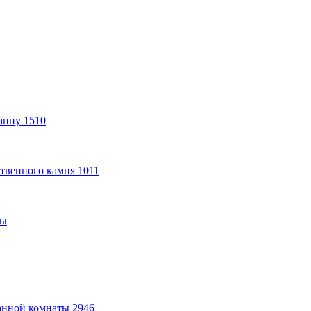
анну
1510
твенного камня
1011
ты
анной комнаты
2946