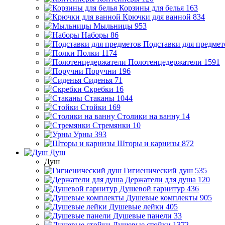
Корзины для белья
163
Крючки для ванной
834
Мыльницы
953
Наборы
86
Подставки для предмет
Полки
1174
Полотенцедержатели
1591
Поручни
196
Сиденья
71
Скребки
16
Стаканы
1044
Стойки
169
Столики на ванну
14
Стремянки
10
Урны
393
Шторы и карнизы
872
Душ
Душ
Гигиенический душ
535
Держатели для душа
120
Душевой гарнитур
436
Душевые комплекты
905
Душевые лейки
405
Душевые панели
33
Душевые стойки
1372