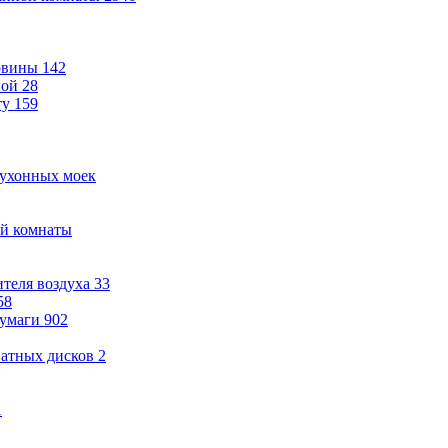
овины
142
ной
28
ту
159
кухонных моек
ой комнаты
теля воздуха
33
58
бумаги
902
ватных дисков
2
1