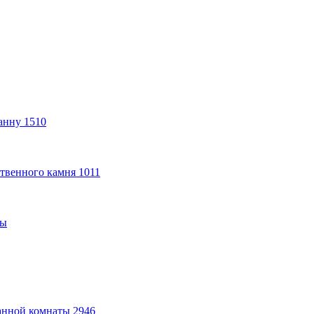
анну
1510
твенного камня
1011
ты
анной комнаты
2946